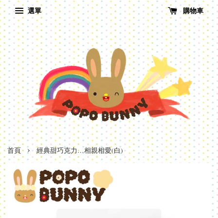
選單
購物車
›
首頁
經典甜巧克力…相親相愛(白)