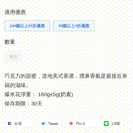
適用優惠
100罐以上85折優惠
50罐以上9折優惠
數量
售完
巧克力的甜蜜，道地美式香濃，撲鼻香氣是最接近幸
福的滋味。
爆米花淨重： 160g±5g(奶素)
保存期限：30天
分享
Tweet
Pin it
LINE